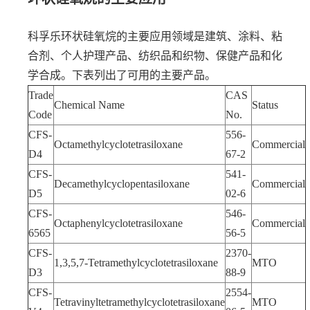
科孚乐环状硅氧烷的主要应用领域是建筑、涂料、粘
合剂、个人护理产品、纺织品和织物、保健产品和化
学合成。下表列出了可用的主要产品。
Trade
CAS
Chemical Name
Status
Code
No.
CFS-
556-
Octamethylcyclotetrasiloxane
Commercial
D4
67-2
CFS-
541-
Decamethylcyclopentasiloxane
Commercial
D5
02-6
CFS-
546-
Octaphenylcyclotetrasiloxane
Commercial
6565
56-5
CFS-
2370-
1,3,5,7-Tetramethylcyclotetrasiloxane
MTO
D3
88-9
CFS-
2554-
Tetravinyltetramethylcyclotetrasiloxane
MTO