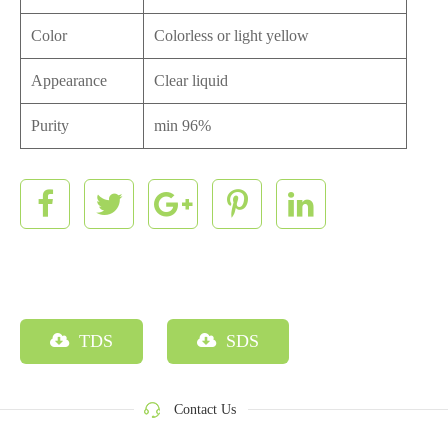
Color
Colorless or light yellow
Appearance
Clear liquid
Purity
min 96%
TDS
SDS
Contact Us