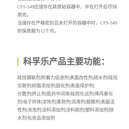
CFS-549应储存在其原始容器中，并在打开后尽快
用完。
当储存在严格密封且未打开的容器中时，CFS-549
的保质期为12个月。
科孚乐产品主要功能：
硅烷偶联剂|附着力促进剂|表面改性剂|疏水剂|硅烷
交联剂|树脂添加剂|固化剂|表面保护剂|
分散剂|终止剂|医药中间体|硅烷化试剂|烯丙基化
剂|电子供体|涂饰剂|柔软剂|润滑剂|脱模剂|表面活
性剂|消泡剂|涂料添加剂|涂料助剂|塑料添加剂|除
水剂|化妆品添加剂