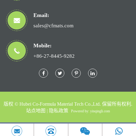
Email:
sales@cfmats.com
Mobile:
+86-27-8445-9282
版权 ©
Hubei Co-Formula Material Tech Co.,Ltd.
保留所有权利.
站点地图
|
隐私政策
Powered by: yinqingli.com