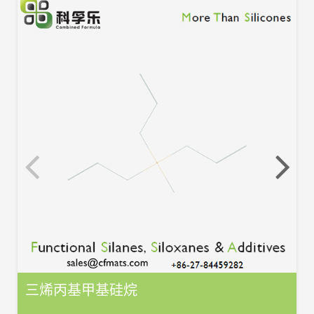
三烯丙基甲基硅烷