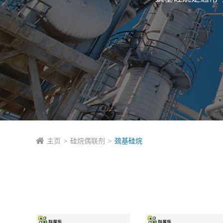
主页
硅烷偶联剂
巯基硅烷