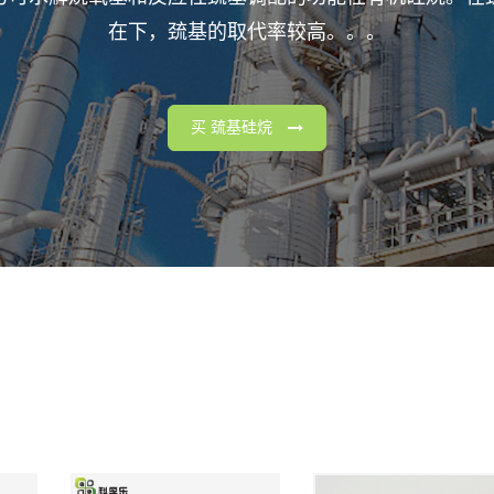
在下，巯基的取代率较高。。。
买 巯基硅烷