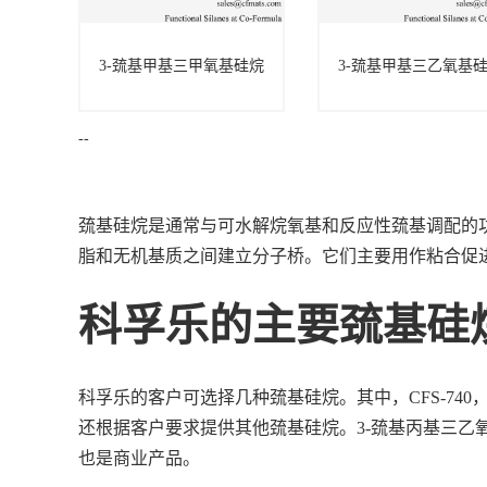
3-巯基甲基三甲氧基硅烷
3-巯基甲基三乙氧基
3-巯基甲基三甲氧
3-巯基甲基三乙
基硅烷
基硅烷
--
巯基硅烷是通常与可水解烷氧基和反应性巯基调配的
脂和无机基质之间建立分子桥。它们主要用作粘合促
科孚乐的主要巯基硅
科孚乐的客户可选择几种巯基硅烷。其中，CFS-74
还根据客户要求提供其他巯基硅烷。3-巯基丙基三乙氧
也是商业产品。