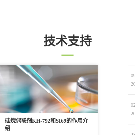
技术支持
0
2
0
2
硅烷偶联剂KH-792和SI69的作用介
绍
2