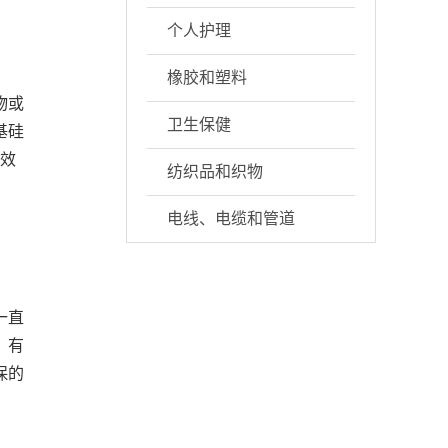
个人护理
橡胶和塑料
物或
卫生保健
基硅
有效
纺织品和织物
电线、电缆和管道
一直
，有
保的