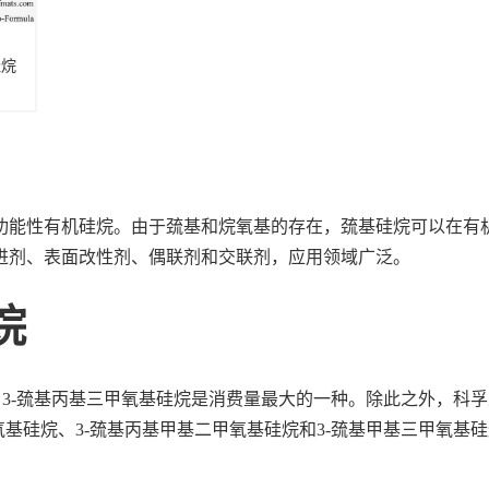
硅烷
氧
功能性有机硅烷。由于巯基和烷氧基的存在，巯基硅烷可以在有
进剂、表面改性剂、偶联剂和交联剂，应用领域广泛。
烷
0，3-巯基丙基三甲氧基硅烷是消费量最大的一种。除此之外，科
基硅烷、3-巯基丙基甲基二甲氧基硅烷和3-巯基甲基三甲氧基