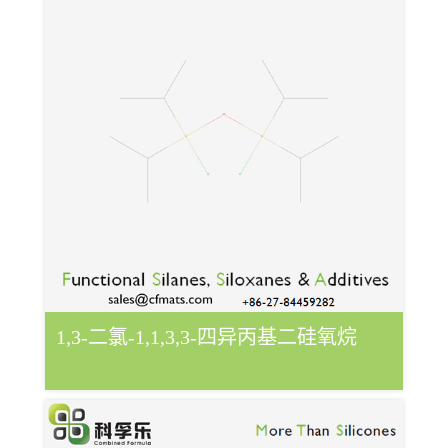
1,3-二氯-1,1,3,3-四异丙基二硅氧烷