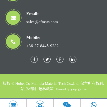
Email:
sales@cfmats.com
Mobile:
+86-27-8445-9282
版权 ©
Hubei Co-Formula Material Tech Co.,Ltd.
保留所有权利.
站点地图
|
隐私政策
Powered by: yinqingli.com