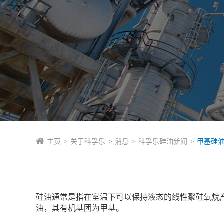
主页
关于科孚乐
消息
科孚乐硅油新闻
甲基硅
硅油通常是指在室温下可以保持液态的线性聚硅氧烷
油，其有机基团为甲基。