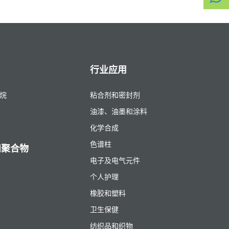
行业应用
烷
粘合剂和密封剂
油漆、油墨和涂料
化学合成
色谱柱
和聚合物
电子及电气元件
个人护理
橡胶和塑料
卫生保健
纺织品和织物