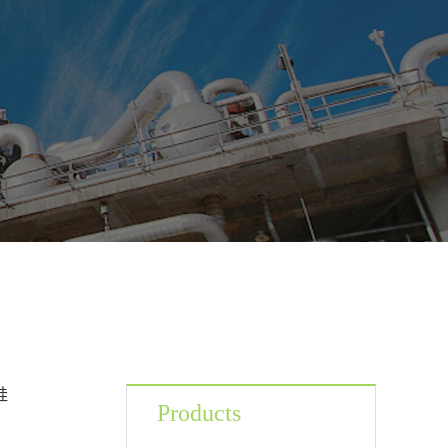
硅
Products