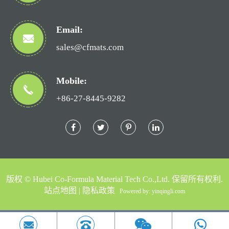
Email:
sales@cfmats.com
Mobile:
+86-27-8445-9282
版权 ©
Hubei Co-Formula Material Tech Co.,Ltd.
保留所有权利.
站点地图
|
隐私政策
Powered by: yinqingli.com