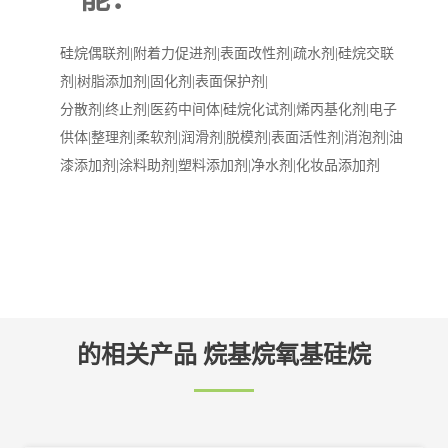
硅烷偶联剂|附着力促进剂|表面改性剂|疏水剂|硅烷交联
剂|树脂添加剂|固化剂|表面保护剂|
分散剂|终止剂|医药中间体|硅烷化试剂|烯丙基化剂|电子
供体|整理剂|柔软剂|润滑剂|脱模剂|表面活性剂|消泡剂|油
漆添加剂|涂料助剂|塑料添加剂|净水剂|化妆品添加剂
的相关产品 烷基烷氧基硅烷