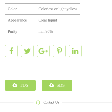
Color
Colorless or light yellow
Appearance
Clear liquid
Purity
min 95%
TDS
SDS
Contact Us