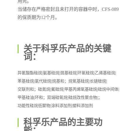
用完。
当储存在严格密封且未打开的容器中时，CFS-089
的保质期为12个月。
关于科孚乐产品的关键
词：
异氰酸酯硅烷|氨基硅烷|巯基硅烷|环氧硅烷|乙烯基硅烷|
苯基硅烷|氯代硅烷|烷基和；烷氧基硅烷|长链硅烷|
交联剂和；硅氮烷|氟硅烷|甲基丙烯氧基硅烷|硅烷中间体|
甲基硅油|环和；双端硅氧烷|硅烷改性聚合物|；
功能性硅烷低聚物|涂料添加剂|塑料添加剂
科孚乐产品的主要功
能：