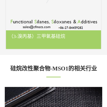
（3-溴丙基）三甲氧基硅烷
硅烷改性聚合物-MSO1的相关行业