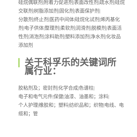
硅烷偶联剂|附着力促进剂|表面改性剂|疏水剂|硅烷
交联剂|树脂添加剂|固化剂|表面保护剂|
分散剂|终止剂|医药中间体|硅烷化试剂|烯丙基化
剂|电子供体|整理剂|柔软剂|润滑剂|脱模剂|表面活
性剂|消泡剂|涂料助剂|塑料添加剂|净水剂|化妆品
添加剂
关于科孚乐的关键词所
属行业：
胶粘剂及；密封剂|化学合成|色谱柱|
电子和电气元件|保健|油漆、油墨和；涂料|
个人护理|橡胶和；塑料|纺织品和；织物|电线、电
缆和；管