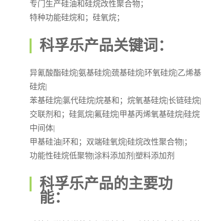
专门生产硅油和硅烷改性聚合物；
特种功能硅烷和；硅氧烷；
科孚乐产品关键词：
异氰酸酯硅烷|氨基硅烷|巯基硅烷|环氧硅烷|乙烯基
硅烷|
苯基硅烷|氯代硅烷|烷基和；烷氧基硅烷|长链硅烷|
交联剂和；硅氮烷|氟硅烷|甲基丙烯氧基硅烷|硅烷
中间体|
甲基硅油|环和；双端硅氧烷|硅烷改性聚合物|；
功能性硅烷低聚物|涂料添加剂|塑料添加剂
科孚乐产品的主要功
能：