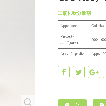
二氧化钛分散剂
Appearance
Colorless 
Viscosity
800~160
(25℃,mPa)
Active Ingredient
Appr. 10
TDS