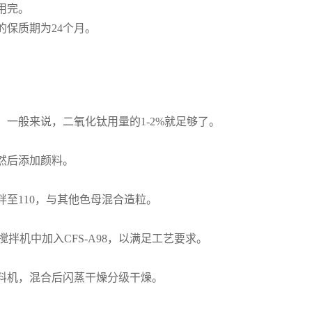
用完。
的保质期为24个月。
定。一般来说，二氧化钛用量的1-2%就足够了。
，然后添加颜料。
拌至110，与其他色母混合造粒。
拌机中加入CFS-A98，以满足工艺要求。
给料机，混合后闪蒸干燥分级干燥。