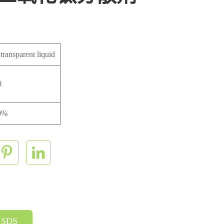
transparent liquid
0
0%
SDS