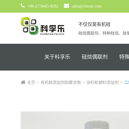
+86-27-8445-9282
sales@cfmats.com
不仅仅是有机硅
硅烷偶联剂、特种硅烷、硅
关于科孚乐
硅烷偶联剂
特
主页
有机硅添加剂和聚合物
涂料和塑料添加剂
二